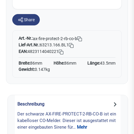
Share
Art.-Nr.:
ax-fire-protect-2-rb-co-b
Lief-Art.Nr.:
63213.166.BL1
EAN:
4823114040221
Breite:
86mm
Höhe:
86mm
Länge:
43.5mm
Gewicht:
0.147kg
Beschreibung
Der schwarze AX-FIRE-PROTECT-2-RB-CO-B ist ein
kabelloser CO-Melder. Dieser ist ausgestattet mit
einer eingebauten Sirene für…
Mehr