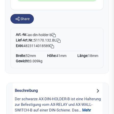
Share
Art.-Nr.:
ax-din-holder-b
Lief-Art.Nr.:
51170.132.BL
EAN:
4823114018589
Breite:
52mm
Höhe:
41mm
Länge:
18mm
Gewicht:
0.009kg
Beschreibung
Der schwarze AX-DIN-HOLDER-B ist eine Halterung
zur Befestigung vom AX-RELAY und AX-WALL-
SWITCH-B auf einer DIN-Schiene. Das…
Mehr