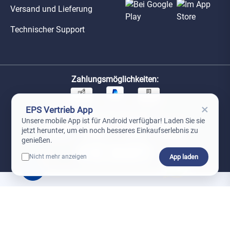
Versand und Lieferung
Technischer Support
Zahlungsmöglichkeiten:
×
EPS Vertrieb App
Unsere Versandpartner:
Unsere mobile App ist für Android verfügbar! Laden Sie sie
jetzt herunter, um ein noch besseres Einkaufserlebnis zu
genießen.
App laden
Nicht mehr anzeigen
0
*Preise exkl. MwSt. zzgl. Versandkosten
AGB
Datenschutz
Impressum