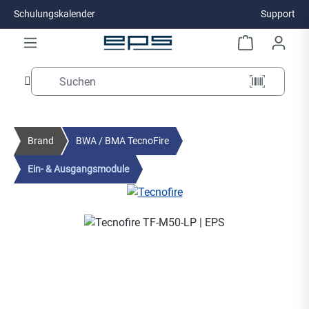
Schulungskalender
Support
Zum Hauptinhalt springen
Brand
BWA / BMA TecnoFire
Ein- & Ausgangsmodule
Bildergalerie überspringen