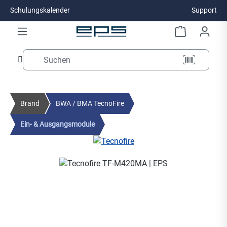
Schulungskalender
Support
Zum Hauptinhalt springen
Brand
BWA / BMA TecnoFire
Ein- & Ausgangsmodule
Bildergalerie überspringen