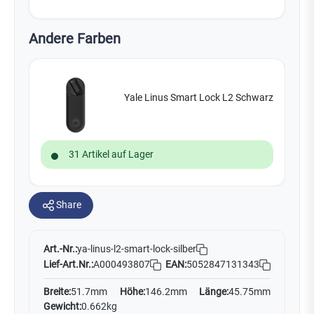
Andere Farben
Yale Linus Smart Lock L2 Schwarz
31 Artikel auf Lager
Share
Art.-Nr.:
ya-linus-l2-smart-lock-silber
Lief-Art.Nr.:
A000493807
EAN:
5052847131343
Breite:
51.7mm
Höhe:
146.2mm
Länge:
45.75mm
Gewicht:
0.662kg