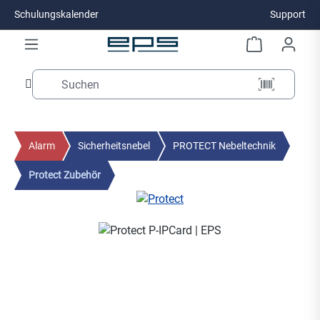
Schulungskalender
Support
Zum Hauptinhalt springen
Alarm
Sicherheitsnebel
PROTECT Nebeltechnik
Protect Zubehör
Bildergalerie überspringen