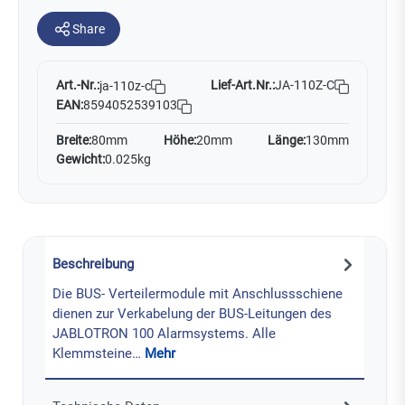
Share
Art.-Nr.:
Lief-Art.Nr.:
JA-110Z-C
ja-110z-c
EAN:
8594052539103
Breite:
80mm
Höhe:
20mm
Länge:
130mm
Gewicht:
0.025kg
Beschreibung
Die BUS- Verteilermodule mit Anschlussschiene
dienen zur Verkabelung der BUS-Leitungen des
JABLOTRON 100 Alarmsystems. Alle
Klemmsteine…
Mehr