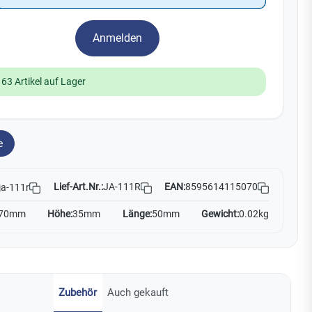
Yale
Anmelden
19
No Climb
Zenner
163 Artikel auf Lager
e
Lief-Art.Nr.:
JA-111R
EAN:
8595614115070
ja-111r
70mm
Höhe:
35mm
Länge:
50mm
Gewicht:
0.02kg
Zubehör
Auch gekauft