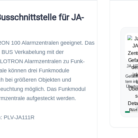
sschnittstelle für JA-
ON 100 Alarmzentralen geeignet. Das
e BUS Verkabelung mit der
ABLOTRON Alarmzentralen zu Funk-
JA-10
ale können drei Funkmodule
Gefahr
ch bei größeren Objekten und
tem in
Übertr
leuchtung möglich. Das Funkmodul
armzentrale aufgesteckt werden.
j
en: PLV-JA111R