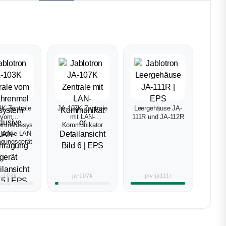
3K Zentrale
JA-107K Zentrale
Leergehäuse JA-
vom
mit LAN-
111R und JA-112R
enmeldesys
Kommunikator
klusive LAN-
agungsgerät
a-103k
ja-107k
plv-ja111r