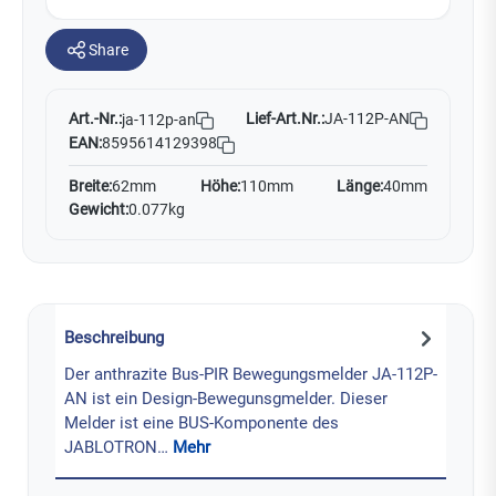
Share
Art.-Nr.:
Lief-Art.Nr.:
JA-112P-AN
ja-112p-an
EAN:
8595614129398
Breite:
62mm
Höhe:
110mm
Länge:
40mm
Gewicht:
0.077kg
Beschreibung
Der anthrazite Bus-PIR Bewegungsmelder JA-112P-
AN ist ein Design-Bewegunsgmelder. Dieser
Melder ist eine BUS-Komponente des
JABLOTRON…
Mehr