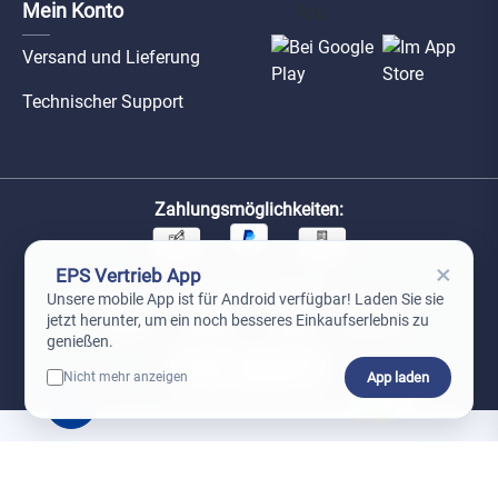
Mein Konto
Versand und Lieferung
Technischer Support
Zahlungsmöglichkeiten:
×
EPS Vertrieb App
Unsere Versandpartner:
Unsere mobile App ist für Android verfügbar! Laden Sie sie
jetzt herunter, um ein noch besseres Einkaufserlebnis zu
genießen.
App laden
Nicht mehr anzeigen
0
*Preise exkl. MwSt. zzgl. Versandkosten