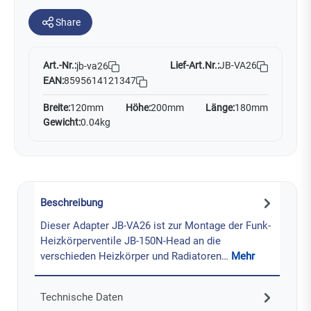
Share
Art.-Nr.:
Lief-Art.Nr.:
JB-VA26
jb-va26
EAN:
8595614121347
Breite:
120mm
Höhe:
200mm
Länge:
180mm
Gewicht:
0.04kg
Beschreibung
Dieser Adapter JB-VA26 ist zur Montage der Funk-
Heizkörperventile JB-150N-Head an die
verschieden Heizkörper und Radiatoren…
Mehr
Technische Daten