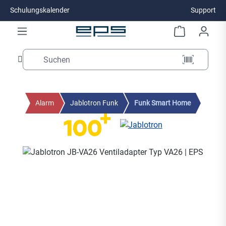
Schulungskalender
Support
Zum Hauptinhalt springen
Alarm
Jablotron Funk
Funk Smart Home
Bildergalerie überspringen