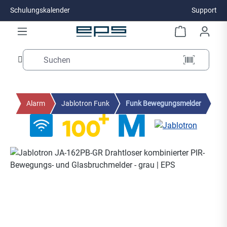
Schulungskalender
Support
Zum Hauptinhalt springen
Alarm
Jablotron Funk
Funk Bewegungsmelder
Bildergalerie überspringen