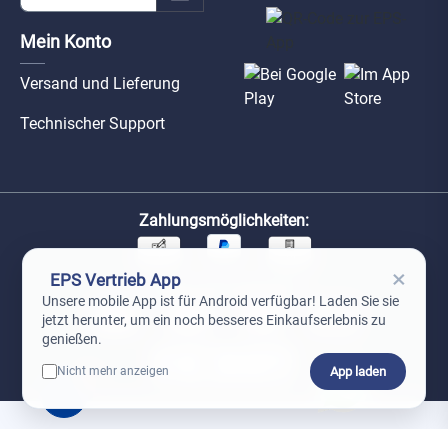
Mein Konto
Versand und Lieferung
Technischer Support
Zahlungsmöglichkeiten:
×
EPS Vertrieb App
Unsere Versandpartner:
Unsere mobile App ist für Android verfügbar! Laden Sie sie
jetzt herunter, um ein noch besseres Einkaufserlebnis zu
genießen.
App laden
Nicht mehr anzeigen
0
*Preise exkl. MwSt. zzgl. Versandkosten