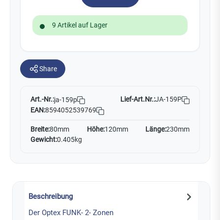
9 Artikel auf Lager
Share
Art.-Nr.:
Lief-Art.Nr.:
JA-159P
ja-159p
EAN:
8594052539769
Breite:
80mm
Höhe:
120mm
Länge:
230mm
Gewicht:
0.405kg
Beschreibung
Der Optex FUNK- 2- Zonen