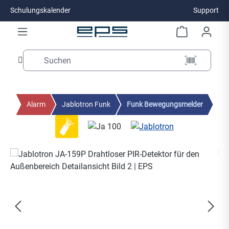
Schulungskalender
Support
Zum Hauptinhalt springen
Alarm
Jablotron Funk
Funk Bewegungsmelder
Bildergalerie überspringen