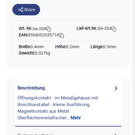
Share
Art.-Nr.:
Lief-Art.Nr.:
SA-204
sa-204
EAN:
8594052535716
Breite:
0.4mm
Höhe:
0.2mm
Länge:
0.5mm
Gewicht:
0.027kg
Beschreibung
Öffnungskontakt - im Metallgehäuse mit
Anschlusskabel - kleine Ausführung,
Magnetkontakt aus Metal
Oberflächenmetallischer…
Mehr