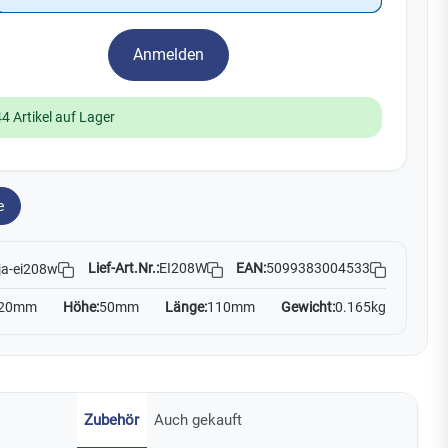
Yale
Anmelden
19
No Climb
Zenner
44 Artikel auf Lager
e
Lief-Art.Nr.:
EI208W
EAN:
5099383004533
ja-ei208w
20mm
Höhe:
50mm
Länge:
110mm
Gewicht:
0.165kg
Zubehör
Auch gekauft