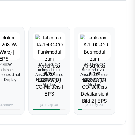
I208DW
JA-150G-CO
JA-110G-CO
ndalone-
Funkmodul zum
Busmodul zum
monoxidmel
Anschluss eines
Anschluss eines
it Display
Ei208W(D) CO-
Ei208W(D) CO-
Melders
Melders
-ei208dw
ja-150g-co
ja-110g-co