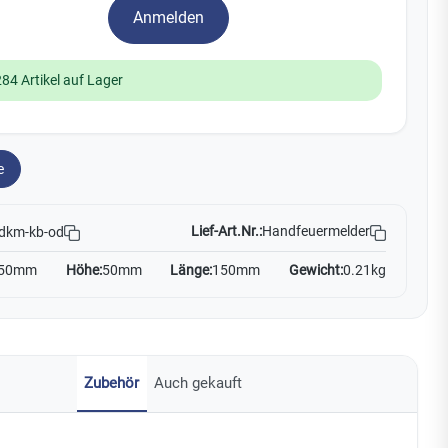
Yale
Anmelden
19
284 Artikel auf Lager
No Climb
Zenner
e
Lief-Art.Nr.:
Handfeuermelder
dkm-kb-od
50mm
Höhe:
50mm
Länge:
150mm
Gewicht:
0.21kg
Zubehör
Auch gekauft