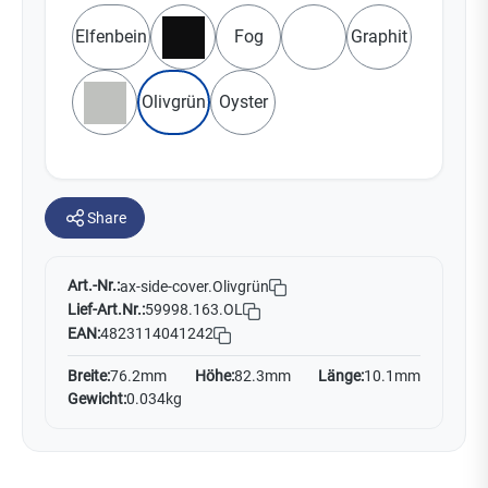
Elfenbein
Fog
Graphit
Schwarz
Weiß
Olivgrün
Oyster
Grau
Share
Art.-Nr.:
ax-side-cover.Olivgrün
Lief-Art.Nr.:
59998.163.OL
EAN:
4823114041242
Breite:
76.2mm
Höhe:
82.3mm
Länge:
10.1mm
Gewicht:
0.034kg