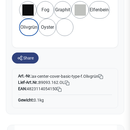
Fog
Graphit
Elfenbein
Schwarz
Grau
Olivgrün
Oyster
Weiß
Share
Art.-Nr.:
ax-center-cover-basic-type-f.Olivgrün
Lief-Art.Nr.:
89093.162.OL
EAN:
4823114054150
Gewicht:
0.1kg