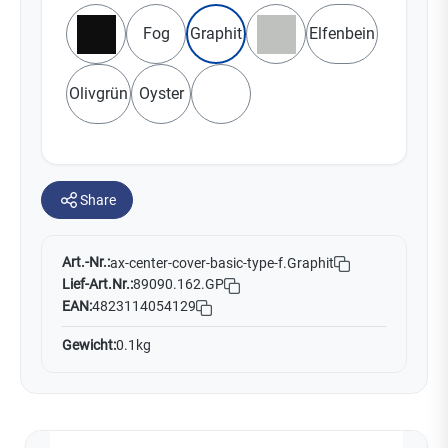
Fog
Graphit
Elfenbein
Schwarz
Grau
Olivgrün
Oyster
Weiß
Share
Art.-Nr.:
ax-center-cover-basic-type-f.Graphit
Lief-Art.Nr.:
89090.162.GP
EAN:
4823114054129
Gewicht:
0.1kg