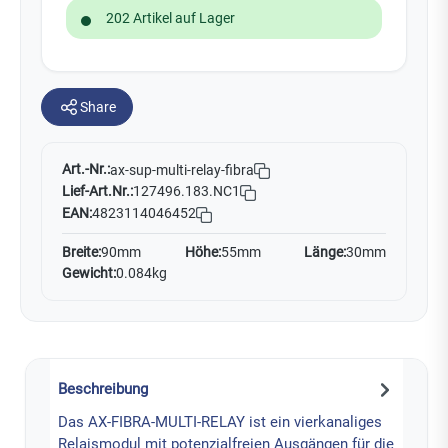
202 Artikel auf Lager
Share
Art.-Nr.:
ax-sup-multi-relay-fibra
Lief-Art.Nr.:
127496.183.NC1
EAN:
4823114046452
Breite:
90mm
Höhe:
55mm
Länge:
30mm
Gewicht:
0.084kg
Beschreibung
Das AX-FIBRA-MULTI-RELAY ist ein vierkanaliges
Relaismodul mit potenzialfreien Ausgängen für die