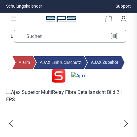
Schulungskalender
Support
Zum Hauptinhalt springen
Alarm
AJAX Einbruchschutz
AJAX Zubehör
Bildergalerie überspringen