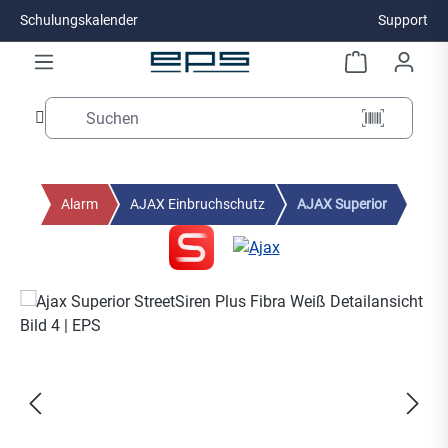
Schulungskalender
Support
Zum Hauptinhalt springen
Alarm
AJAX Einbruchschutz
AJAX Superior
Bildergalerie überspringen