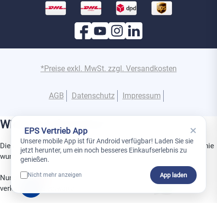
*Preise exkl. MwSt. zzgl. Versandkosten
AGB
Datenschutz
Impressum
Wichtige Information
×
EPS Vertrieb App
Unsere mobile App ist für Android verfügbar! Laden Sie sie
Dies ist ein Gerät aus der Superior-Produktlinie. Diese Produktlinie
jetzt herunter, um ein noch besseres Einkaufserlebnis zu
wurde speziell für den Einsatz in Projekten entwickelt.
genießen.
App laden
Nicht mehr anzeigen
Nur geschulte Partner dürfen Superior-Produkte installieren,
0
verkaufen und verwalten.
Melden Sie sich HIER direkt für die nächste
Ajax Alarm