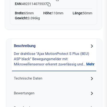
EAN:
4823114075537
Breite:
65mm
Höhe:
110mm
Länge:
50mm
Gewicht:
0.096kg
Beschreibung
Der drahtlose "Ajax MotionProtect S Plus (8EU)
ASP black" Bewegungsmelder mit
Mikrowellensensor erkennt zuverlässig und…
Mehr
Technische Daten
Bewertungen