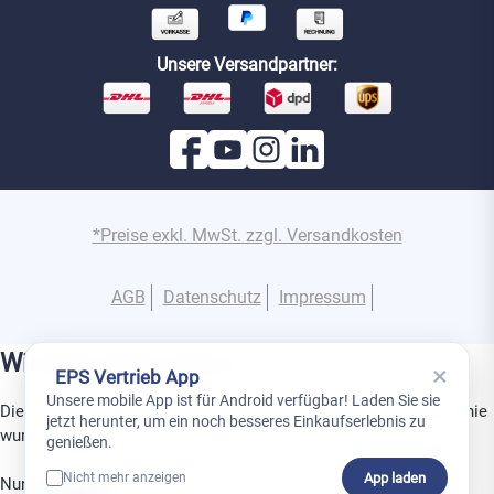
Unsere Versandpartner:
*Preise exkl. MwSt. zzgl. Versandkosten
AGB
Datenschutz
Impressum
Wichtige Information
×
EPS Vertrieb App
Unsere mobile App ist für Android verfügbar! Laden Sie sie
Dies ist ein Gerät aus der Superior-Produktlinie. Diese Produktlinie
jetzt herunter, um ein noch besseres Einkaufserlebnis zu
wurde speziell für den Einsatz in Projekten entwickelt.
genießen.
App laden
Nicht mehr anzeigen
Nur geschulte Partner dürfen Superior-Produkte installieren,
0