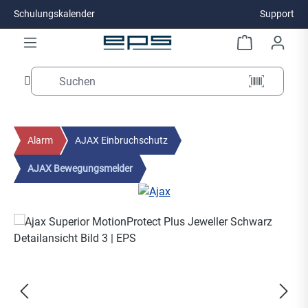
Schulungskalender
Support
Zum Hauptinhalt springen
Alarm
AJAX Einbruchschutz
AJAX Bewegungsmelder
Bildergalerie überspringen