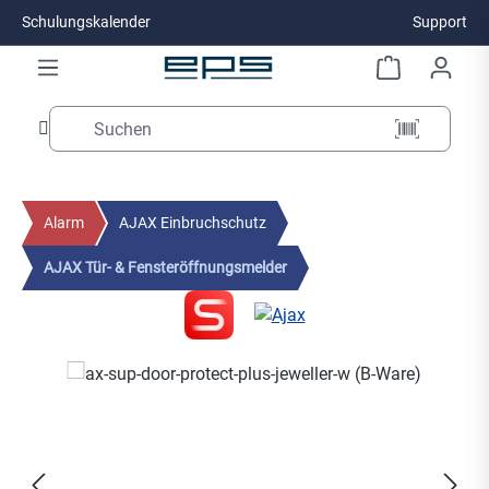
Schulungskalender
Support
Zum Hauptinhalt springen
Alarm
AJAX Einbruchschutz
AJAX Tür- & Fensteröffnungsmelder
Bildergalerie überspringen