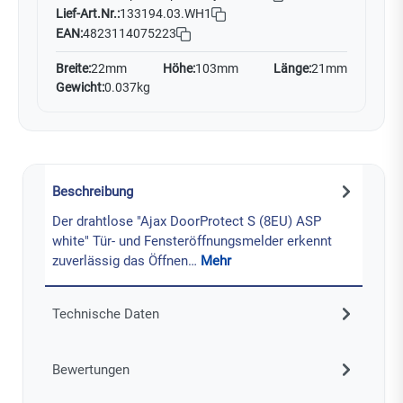
Lief-Art.Nr.:
133194.03.WH1
EAN:
4823114075223
Breite:
22mm
Höhe:
103mm
Länge:
21mm
Gewicht:
0.037kg
Beschreibung
Der drahtlose "Ajax DoorProtect S (8EU) ASP
white" Tür- und Fensteröffnungsmelder erkennt
zuverlässig das Öffnen…
Mehr
Technische Daten
Bewertungen