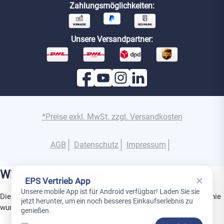
Zahlungsmöglichkeiten:
Unsere Versandpartner:
*Preise exkl. MwSt. zzgl. Versandkosten
AGB
Datenschutz
Impressum
Wichtige Information
×
EPS Vertrieb App
Unsere mobile App ist für Android verfügbar! Laden Sie sie
Dies ist ein Gerät aus der Superior-Produktlinie. Diese Produktlinie
jetzt herunter, um ein noch besseres Einkaufserlebnis zu
wurde speziell für den Einsatz in Projekten entwickelt.
genießen.