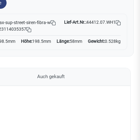
e
Lief-Art.Nr.:
44412.07.WH1
ax-sup-street-siren-fibra-w
23114035357
98.5mm
Höhe:
198.5mm
Länge:
58mm
Gewicht:
0.528kg
Auch gekauft