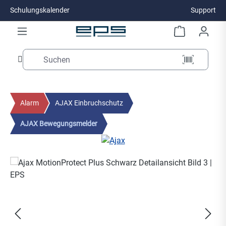
Schulungskalender
Support
Zum Hauptinhalt springen
Alarm
AJAX Einbruchschutz
AJAX Bewegungsmelder
Bildergalerie überspringen