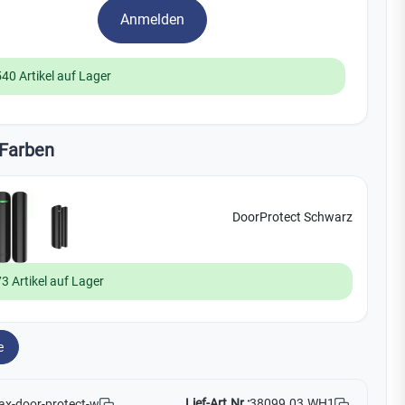
Yale
Anmelden
19
540 Artikel auf Lager
No Climb
Zenner
Farben
DoorProtect Schwarz
3 Artikel auf Lager
e
Lief-Art.Nr.:
38099.03.WH1
ax-door-protect-w