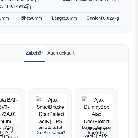
23114014932
0mm
Höhe:
90mm
Länge:
20mm
Gewicht:
0.029kg
Zubehör
Auch gekauft
T-3V0-
SmartBracket
DummyBox Ajax
123A.01
DoorProtect weiß
DoorProtect
um-Batterie
Jeweller weiß