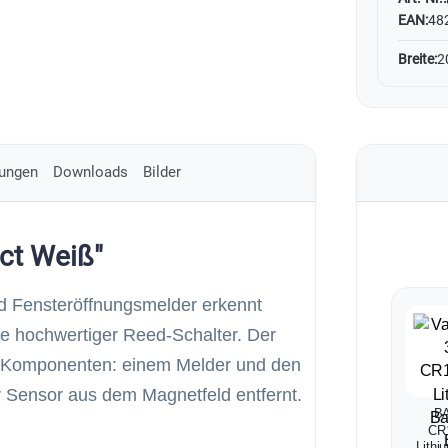
EAN:
48
Breite:
2
ungen
Downloads
Bilder
ct Weiß"
nd Fensteröffnungsmelder erkennt
fe hochwertiger Reed-Schalter. Der
i Komponenten: einem Melder und den
er Sensor aus dem Magnetfeld entfernt.
BA
CR
Lithi