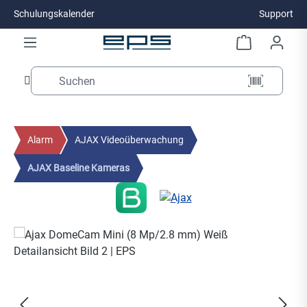
Schulungskalender
Support
Zum Hauptinhalt springen
Alarm
AJAX Videoüberwachung
AJAX Baseline Kameras
Bildergalerie überspringen