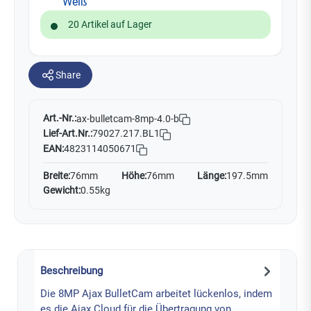
20 Artikel auf Lager
Share
Art.-Nr.:
ax-bulletcam-8mp-4.0-b
Lief-Art.Nr.:
79027.217.BL1
EAN:
4823114050671
Breite:
76mm
Höhe:
76mm
Länge:
197.5mm
Gewicht:
0.55kg
Beschreibung
Die 8MP Ajax BulletCam arbeitet lückenlos, indem
es die Ajax Cloud für die Übertragung von