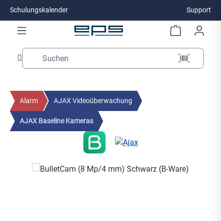
Schulungskalender
Support
Zum Hauptinhalt springen
Alarm
AJAX Videoüberwachung
AJAX Baseline Kameras
Bildergalerie überspringen