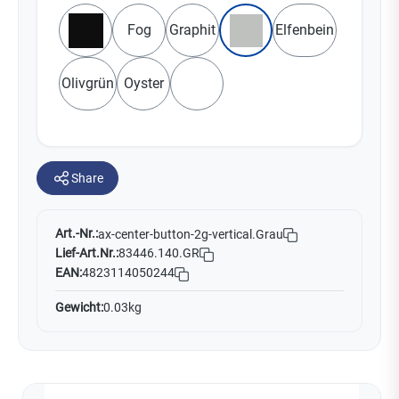
Fog
Graphit
Elfenbein
Schwarz
Grau
Olivgrün
Oyster
Weiß
Share
Art.-Nr.:
ax-center-button-2g-vertical.Grau
Lief-Art.Nr.:
83446.140.GR
EAN:
4823114050244
Gewicht:
0.03kg