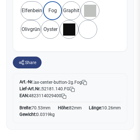
Elfenbein
Fog
Graphit
Grau
Olivgrün
Oyster
Schwarz
Weiß
Share
Art.-Nr.:
ax-center-button-2g.Fog
Lief-Art.Nr.:
52181.140.FG
EAN:
4823114029400
Breite:
70.53mm
Höhe:
82mm
Länge:
10.26mm
Gewicht:
0.0319kg