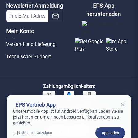
Newsletter Anmeldung
EPS-App
herunterladen
Mein Konto
Versand und Lieferung
Technischer Support
Zahlungsmöglichkeiten:
×
EPS Vertrieb App
Unsere Versandpartner:
Unsere mobile App ist für Android verfügbar! Laden Sie sie
jetzt herunter, um ein noch besseres Einkaufserlebnis zu
genießen.
App laden
Nicht mehr anzeigen
0