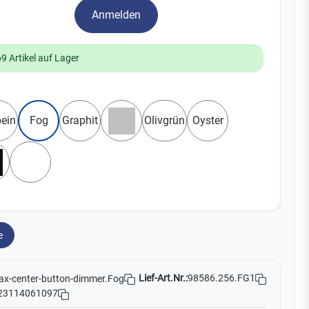
Yale
Anmelden
19
69 Artikel auf Lager
No Climb
Zenner
auswählen
bein
Fog
Graphit
Olivgrün
Oyster
Grau
hwarz
Weiß
e
Lief-Art.Nr.:
98586.256.FG1
ax-center-button-dimmer.Fog
23114061097