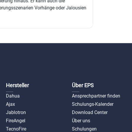
uerung hinaus. Er kann auch die
ierungsszenarien Vorhänge oder Jalousien
Hersteller
Über EPS
Dahua
Ansprechpartner finden
Ajax
Schulungs-Kalender
Jablotron
Download Center
FireAngel
Über uns
TecnoFire
Schulungen