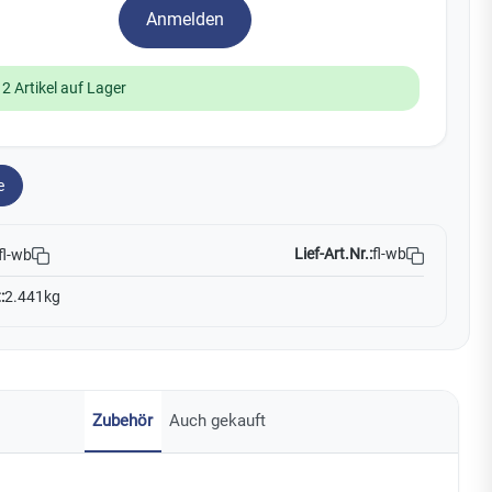
Yale
Anmelden
19
12 Artikel auf Lager
No Climb
Zenner
e
Lief-Art.Nr.:
fl-wb
fl-wb
:
2.441kg
Zubehör
Auch gekauft