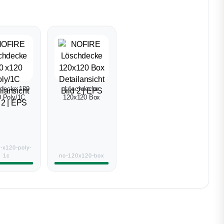
decke 120
Löschdecke
 Poly/1C
120x120 Box
-x120-poly-
1c
no-120x120-box