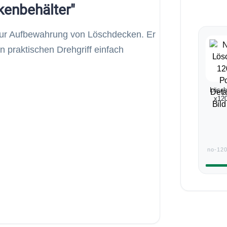
kenbehälter"
zur Aufbewahrung von Löschdecken. Er
en praktischen Drehgriff einfach
Lösch
x120
no-120